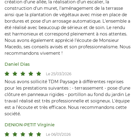
création d'une allée, la réalisation d'un escalier, la
construction d'un muret, l'aménagement de la terrasse
ainsi que la plantation de végétaux avec mise en place de
bordures et pose d'un arrosage automatique. L'ensemble a
été réalisé avec beaucoup de sérieux et de soin. Le rendu
En cochant cette case, vous consentez à recevoir nos propositions
commerciales à l'adresse email indiqué ci-dessus. Vous pouvez vous désinscrire
est harmonieux et correspond pleinement à nos attentes.
à tout moment en utilisant
le formulaire de désinscription
.
Nous avons également apprécié l'écoute de Monsieur
Macedo, ses conseils avisés et son professionnalisme. Nous
Inscription
recommandons vivement !
Daniel Dias
Le 25/03/2026
Nous avons sollicité TDM Paysage à différentes reprises
pour les prestations suivantes : - terrassement - pose d'une
clôture en panneaux rigides - portillon au fond du jardin Le
travail réalisé est très professionnelle et soigneux. L'équipe
est a l'écoute et très efficace. Nous recommandons cette
société.
DENION-PETIT Virginie
Le 06/01/2026