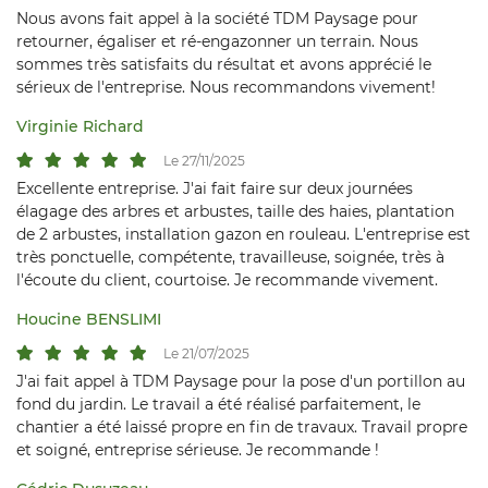
Nous avons fait appel à la société TDM Paysage pour
retourner, égaliser et ré-engazonner un terrain. Nous
sommes très satisfaits du résultat et avons apprécié le
sérieux de l'entreprise. Nous recommandons vivement!
Virginie Richard
Le 27/11/2025
Excellente entreprise. J'ai fait faire sur deux journées
élagage des arbres et arbustes, taille des haies, plantation
de 2 arbustes, installation gazon en rouleau. L'entreprise est
très ponctuelle, compétente, travailleuse, soignée, très à
l'écoute du client, courtoise. Je recommande vivement.
Une question 
Houcine BENSLIMI
Accueil
Le 21/07/2025
06 98 01 19 8
Entretien
J'ai fait appel à TDM Paysage pour la pose d'un portillon au
fond du jardin. Le travail a été réalisé parfaitement, le
chantier a été laissé propre en fin de travaux. Travail propre
Création
et soigné, entreprise sérieuse. Je recommande !
os réalisations