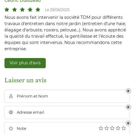
Cédric Dusuzeau
Rejoignez-nous
Le 29/06/2025
Avis
Nous avons fait intervenir la société TDM pour différents
travaux d’entretien dans notre jardin (entretien d’une haie,
Actualités
élagage d’arbuste, rosiers, pelouse…). Nous avons apprécié
la qualité du travail effectué, la gentillesse et l’écoute des
Restez inform
équipes qui sont intervenus. Nous recommandons cette
Contact
entreprise.
Inscription Newsl
Voir plus d'avis
Laisser un avis
Prénom et Nom

Adresse email

Note
