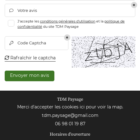
Votre avis

J'accepte les
conditions générales d'utilisation
et la
politique de
confidentialité
du site
TDM Paysage
Code Captcha

Rafraîchir le captcha

Envoyer mon avis
TDM Paysage
Merci d'accepter les cookies
ici
pour voir la map.
06 98 01 19 87
Horaires d'ouverture