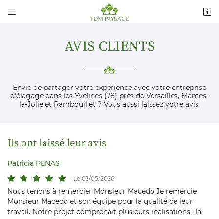


15 rue du Chemin de fer
78650 Beynes
06 98 01 19 87
AVIS CLIENTS
Envie de partager votre expérience avec votre entreprise
d'élagage dans les Yvelines (78) près de Versailles, Mantes-
la-Jolie et Rambouillet ? Vous aussi laissez votre avis.
Ils ont laissé leur avis
Adresse email de réception

Patricia PENAS
Recopier le code ci-contre

Le 03/05/2026
Nous tenons à remercier Monsieur Macedo Je remercie
Rafraîchir le captcha

Monsieur Macedo et son équipe pour la qualité de leur
travail. Notre projet comprenait plusieurs réalisations : la