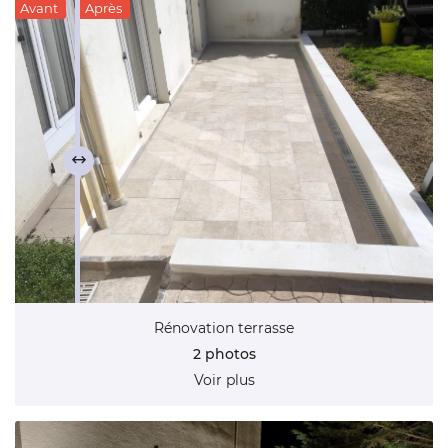
Avant
Après
En cochant cette case, vous consentez à recevoir nos propositions
commerciales à l'adresse email indiqué ci-dessus. Vous pouvez vous désinscrire
à tout moment en utilisant
le formulaire de désinscription
.
Inscription
Rénovation terrasse
2 photos
Voir plus