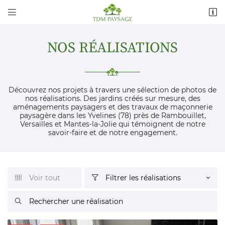


15 rue du Chemin de fer
78650 Beynes
06 98 01 19 87
NOS RÉALISATIONS
Découvrez nos projets à travers une sélection de photos de
nos réalisations. Des jardins créés sur mesure, des
aménagements paysagers et des travaux de maçonnerie
paysagère dans les Yvelines (78) près de Rambouillet,
Versailles et Mantes-la-Jolie qui témoignent de notre
savoir-faire et de notre engagement.
Adresse email de réception

Voir tout
Filtrer les réalisations


Recopier le code ci-contre


Rafraîchir le captcha
